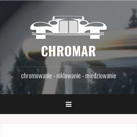
Przejdź
do
treści
CHROMAR
chromowanie - niklowanie - miedziowanie